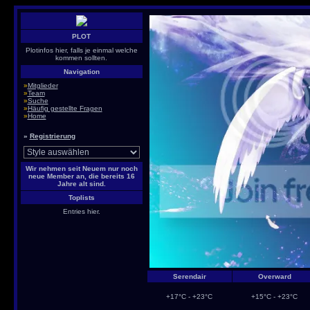
PLOT
Plotinfos hier, falls je einmal welche
kommen sollten.
Navigation
»
Mitglieder
»
Team
»
Suche
»
Häufig gestellte Fragen
»
Home
»
Registrierung
Wir nehmen seit Neuem nur noch
neue Member an, die bereits 16
Jahre alt sind.
Toplists
Entries hier.
Serendair
Overward
+17°C - +23°C
+15°C - +23°C