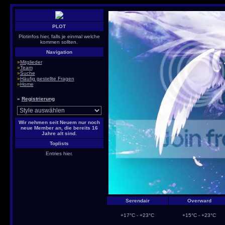
PLOT
Plotinfos hier, falls je einmal welche
kommen sollten.
Navigation
»
Mitglieder
»
Team
»
Suche
»
Häufig gestellte Fragen
»
Home
»
Registrierung
Wir nehmen seit Neuem nur noch
neue Member an, die bereits 16
Jahre alt sind.
Toplists
Entries hier.
Serendair
Overward
+17°C - +23°C
+15°C - +23°C