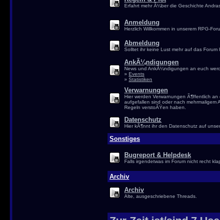
Erfahrt mehr Ã¼ber die Geschichte Andras
Anmeldung
Herzlich Willkommen in unserem RPG-Foru
Abmeldung
Solltet ihr keine Lust mehr auf das Forum
AnkÃ¼ndigungen
News und AnkÃ¼ndigungen an euch werden
»
Events
»
Statistiken
Verwarnungen
Hier werden Verwarnungen Ã¶ffentlich a
aufgefallen sind oder nach mehrmaligem 
Regeln verstoÃŸen haben.
Datenschutz
Hier kÃ¶nnt ihr den Datenschutz auf uns
Sonstiges
Bugreport & Helpdesk
Falls irgendetwas im Forum nicht recht klap
Archiv
Archiv
Alte, ausgeschriebene Threads.