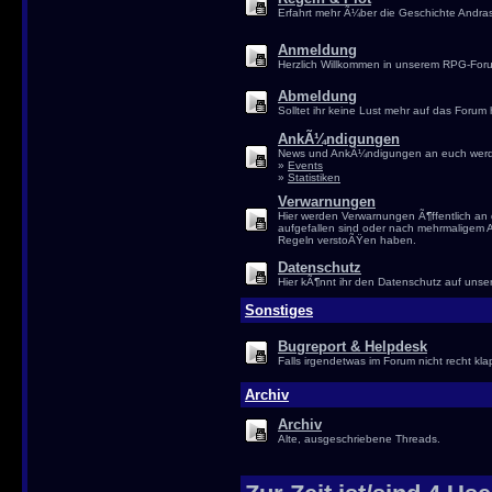
Erfahrt mehr Ã¼ber die Geschichte Andras
Anmeldung
Herzlich Willkommen in unserem RPG-Foru
Abmeldung
Solltet ihr keine Lust mehr auf das Forum
AnkÃ¼ndigungen
News und AnkÃ¼ndigungen an euch werden
»
Events
»
Statistiken
Verwarnungen
Hier werden Verwarnungen Ã¶ffentlich a
aufgefallen sind oder nach mehrmaligem 
Regeln verstoÃŸen haben.
Datenschutz
Hier kÃ¶nnt ihr den Datenschutz auf uns
Sonstiges
Bugreport & Helpdesk
Falls irgendetwas im Forum nicht recht klap
Archiv
Archiv
Alte, ausgeschriebene Threads.