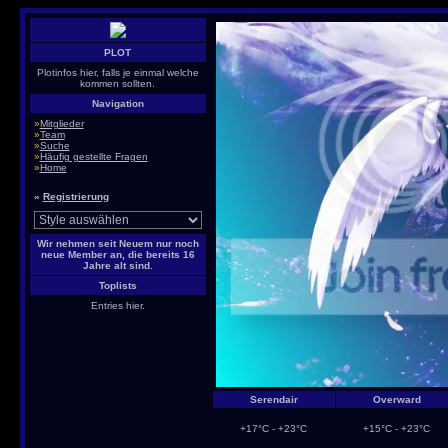
PLOT
Plotinfos hier, falls je einmal welche
kommen sollten.
Navigation
»
Mitglieder
»
Team
»
Suche
»
Häufig gestellte Fragen
»
Home
»
Registrierung
Wir nehmen seit Neuem nur noch
neue Member an, die bereits 16
Jahre alt sind.
Toplists
Entries hier.
Serendair
Overward
+17°C - +23°C
+15°C - +23°C