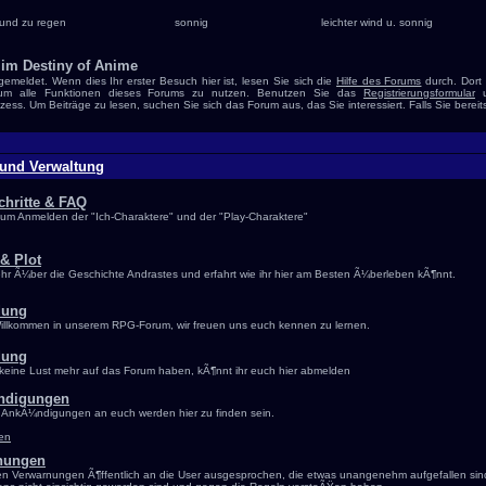
und zu regen
sonnig
leichter wind u. sonnig
im Destiny of Anime
gemeldet. Wenn dies Ihr erster Besuch hier ist, lesen Sie sich die
Hilfe des Forums
durch. Dort
n, um alle Funktionen dieses Forums zu nutzen. Benutzen Sie das
Registrierungsformular
u
zess. Um Beiträge zu lesen, suchen Sie sich das Forum aus, das Sie interessiert. Falls Sie bereit
 und Verwaltung
chritte & FAQ
 zum Anmelden der "Ich-Charaktere" und der "Play-Charaktere"
& Plot
ehr Ã¼ber die Geschichte Andrastes und erfahrt wie ihr hier am Besten Ã¼berleben kÃ¶nnt.
dung
Willkommen in unserem RPG-Forum, wir freuen uns euch kennen zu lernen.
dung
hr keine Lust mehr auf das Forum haben, kÃ¶nnt ihr euch hier abmelden
ndigungen
AnkÃ¼ndigungen an euch werden hier zu finden sein.
ken
nungen
en Verwarnungen Ã¶ffentlich an die User ausgesprochen, die etwas unangenehm aufgefallen si