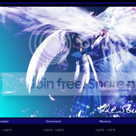
endair
Overward
Manass
 - +23°C
+15°C - +23°C
+12°C - +17°C