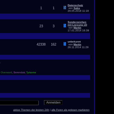
Datenschutz
1
1
von
Saku
29.05.2018
11:18
Sonderzeichen
mit Loesung xD
23
3
von
Martin
17.01.2014
16:39
unbekannt
42338
162
von
Martin
28.11.2014
11:29
.
,
Overward
,
Serendair
,
Tyrianne
aktive Themen der letzten 24h
|
alle Foren als gelesen markieren