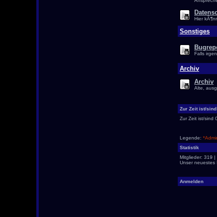
Anspreche
Datens
Hier kÃ¶n
Sonstiges
Bugrep
Falls irge
Archiv
Archiv
Alte, aus
Zur Zeit ist/sin
Zur Zeit ist/sin
Legende:
*Admin
Statistik
Mitglieder: 319 
Unser neuestes M
Anmelden