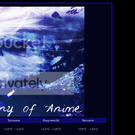
Tyrianne
Gwynweild
Navarre
+10°C - +14°C
+12°C - +16°C
+25°C - +33°C