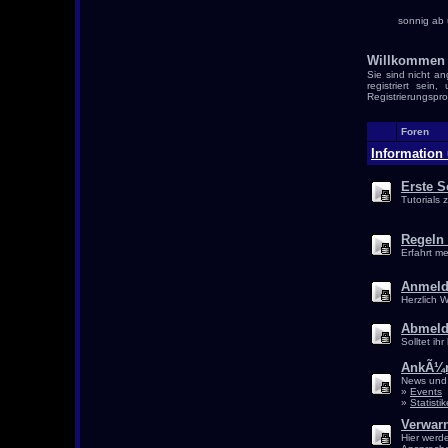
sonnig ab 
Willkommen 
Sie sind nicht an
registriert sei
Registrierungspro
Foren
Information
Erste S
Tutorials
Regeln 
Erfahrt m
Anmel
Herzlich 
Abmel
Solltet i
AnkÃ¼
News und 
»
Events
»
Statisti
Verwar
Hier werd