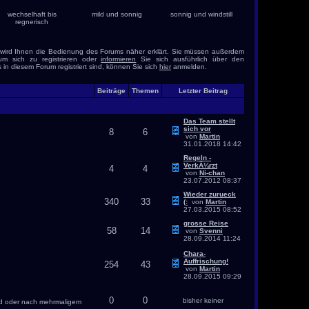
wechselhaft bis
mild und sonnig
sonnig und windstill
regnerisch
 wird Ihnen die Bedienung des Forums näher erklärt. Sie müssen außerdem
m sich zu registrieren oder
informieren
Sie sich ausführlich über den
s in diesem Forum registriert sind, können Sie sich
hier
anmelden.
Beiträge
Themen
Letzter Beitrag
Das Team stellt
sich vor
8
6
von
Martin
31.01.2018
14:42
Regeln -
VerkÃ¼rzt
4
4
von
Ni-chan
23.07.2012
08:37
Wieder zurueck
340
33
(:
von
Martin
27.03.2015
08:52
grosse Reise
58
14
von
Svenni
28.09.2014
11:24
Chara-
Auffrischung!
254
43
von
Martin
28.09.2015
09:29
0
0
bisher keiner
nd oder nach mehrmaligem