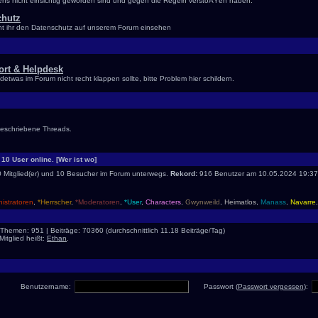
ns nicht einsichtig geworden sind und gegen die Regeln verstoÃŸen haben.
chutz
nt ihr den Datenschutz auf unserem Forum einsehen
ort & Helpdesk
ndetwas im Forum nicht recht klappen sollte, bitte Problem hier schildern.
geschriebene Threads.
d 10 User online.
[Wer ist wo]
d 0 Mitglied(er) und 10 Besucher im Forum unterwegs.
Rekord:
916 Benutzer am 10.05.2024
19:37
istratoren
,
*Herrscher
,
*Moderatoren
,
*User
,
Characters
,
Gwynweild
,
Heimatlos
,
Manass
,
Navarre
| Themen: 951 | Beiträge: 70360 (durchschnittlich 11.18 Beiträge/Tag)
itglied heißt:
Ethan
.
Benutzername:
Passwort (
Passwort vergessen
):