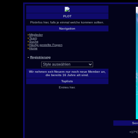
PLOT
Plotinfos hier, falls je einmal welche kommen sollten.
Navigation
»
Mitglieder
»
Team
»
Suche
»
Häufig gestellte Fragen
»
Home
»
Registrierung
Wir nehmen seit Neuem nur noch neue Member an,
die bereits 16 Jahre alt sind.
Toplists
Entries hier.
Ser
+17°C