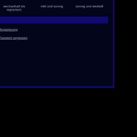
wechselhaft bis
mild und sonnig
sonnig und windstill
regnerisch
Registrierung
Passwort vergessen