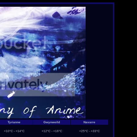
Tyrianne
Gwynweild
Navarre
+10°C - +14°C
+12°C - +16°C
+25°C - +33°C