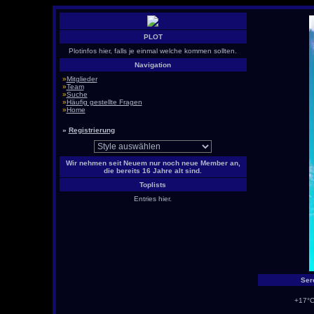
PLOT
Plotinfos hier, falls je einmal welche kommen sollten.
Navigation
»
Mitglieder
»
Team
»
Suche
»
Häufig gestellte Fragen
»
Home
»
Registrierung
Wir nehmen seit Neuem nur noch neue Member an,
die bereits 16 Jahre alt sind.
Toplists
Entries hier.
Ser
+17°C