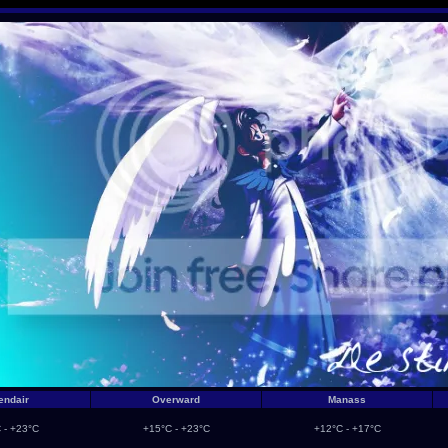
endair
Overward
Manass
 - +23°C
+15°C - +23°C
+12°C - +17°C