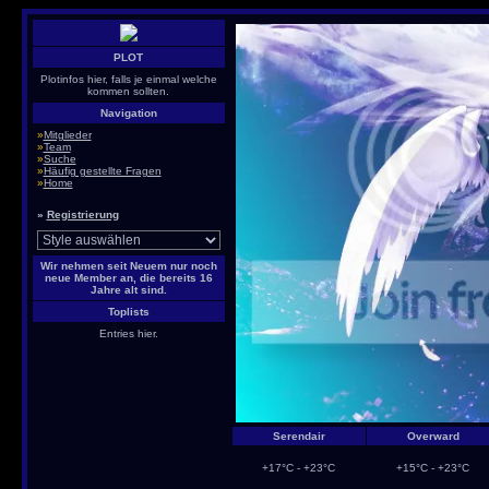
PLOT
Plotinfos hier, falls je einmal welche
kommen sollten.
Navigation
»
Mitglieder
»
Team
»
Suche
»
Häufig gestellte Fragen
»
Home
»
Registrierung
Wir nehmen seit Neuem nur noch
neue Member an, die bereits 16
Jahre alt sind.
Toplists
Entries hier.
Serendair
Overward
+17°C - +23°C
+15°C - +23°C