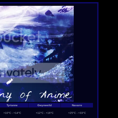
Tyrianne
Gwynweild
Navarre
+10°C - +14°C
+12°C - +16°C
+25°C - +33°C