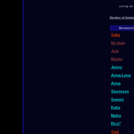
sonnig ab 
Destiny of Anim
Benutzer
Saku
Ni-chan
Jule
Martin
Jenny
Anna-Lena
Anna
Stormsyn
Svenni
Katie
Maho
Ricii*
Viwi