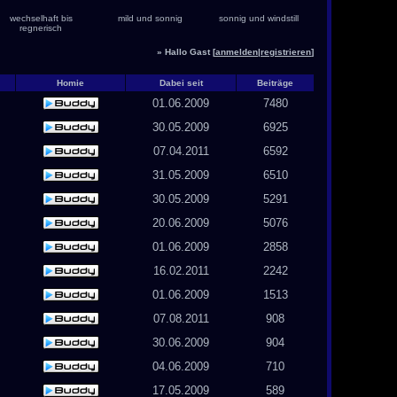
wechselhaft bis
mild und sonnig
sonnig und windstill
regnerisch
» Hallo Gast [
anmelden
|
registrieren
]
Homie
Dabei seit
Beiträge
01.06.2009
7480
30.05.2009
6925
07.04.2011
6592
31.05.2009
6510
30.05.2009
5291
20.06.2009
5076
01.06.2009
2858
16.02.2011
2242
01.06.2009
1513
07.08.2011
908
30.06.2009
904
04.06.2009
710
17.05.2009
589