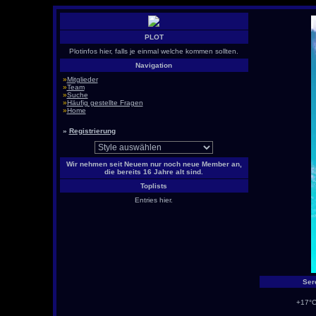
PLOT
Plotinfos hier, falls je einmal welche kommen sollten.
Navigation
»
Mitglieder
»
Team
»
Suche
»
Häufig gestellte Fragen
»
Home
»
Registrierung
Wir nehmen seit Neuem nur noch neue Member an,
die bereits 16 Jahre alt sind.
Toplists
Entries hier.
Ser
+17°C