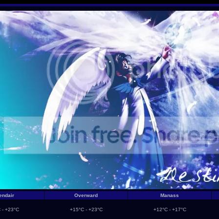
endair
Overward
Manass
 - +23°C
+15°C - +23°C
+12°C - +17°C