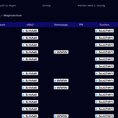
und zu regen
sonnig
leichter wind u. sonnig
e
» Mitgliederliste
name
eMail
Homepage
PN
Suchen