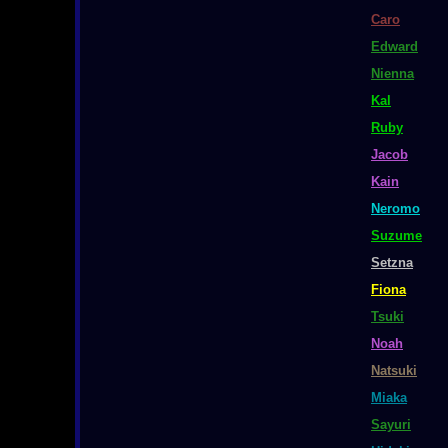
Caro
Edward
Nienna
Kal
Ruby
Jacob
Kain
Neromo
Suzume
Setzna
Fiona
Tsuki
Noah
Natsuki
Miaka
Sayuri