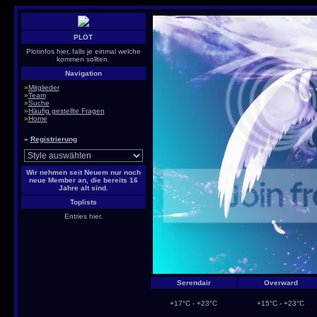
PLOT
Plotinfos hier, falls je einmal welche
kommen sollten.
Navigation
»
Mitglieder
»
Team
»
Suche
»
Häufig gestellte Fragen
»
Home
»
Registrierung
Wir nehmen seit Neuem nur noch
neue Member an, die bereits 16
Jahre alt sind.
Toplists
Entries hier.
Serendair
Overward
+17°C - +23°C
+15°C - +23°C