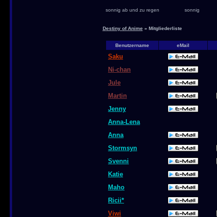
sonnig ab und zu regen
sonnig
Destiny of Anime
» Mitgliederliste
Benutzername
eMail
Saku
Ni-chan
Jule
Martin
Jenny
Anna-Lena
Anna
Stormsyn
Svenni
Katie
Maho
Ricii*
Viwi