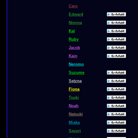
Caro
Edward
Nienna
Kal
Ruby
Jacob
Kain
Neromo
Suzume
Setzna
Fiona
Tsuki
Noah
Natsuki
Miaka
Sayuri