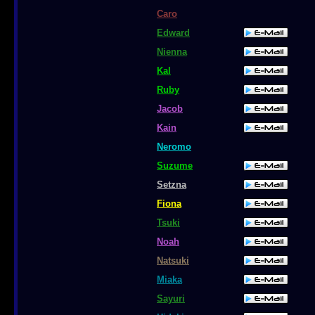
Caro
Edward
Nienna
Kal
Ruby
Jacob
Kain
Neromo
Suzume
Setzna
Fiona
Tsuki
Noah
Natsuki
Miaka
Sayuri