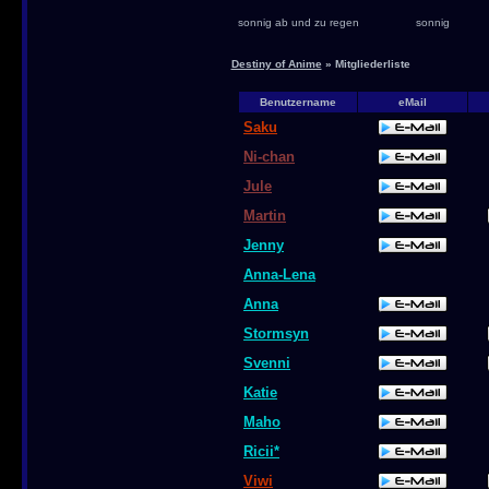
sonnig ab und zu regen
sonnig
Destiny of Anime
» Mitgliederliste
Benutzername
eMail
Saku
Ni-chan
Jule
Martin
Jenny
Anna-Lena
Anna
Stormsyn
Svenni
Katie
Maho
Ricii*
Viwi