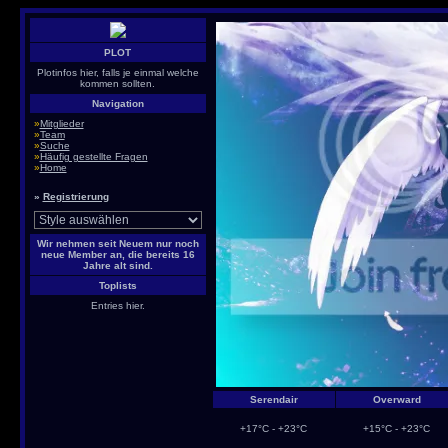
PLOT
Plotinfos hier, falls je einmal welche
kommen sollten.
Navigation
»
Mitglieder
»
Team
»
Suche
»
Häufig gestellte Fragen
»
Home
»
Registrierung
Wir nehmen seit Neuem nur noch
neue Member an, die bereits 16
Jahre alt sind.
Toplists
Entries hier.
Serendair
Overward
+17°C - +23°C
+15°C - +23°C