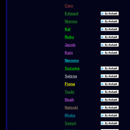
Caro
Edward
Nienna
Kal
Ruby
Jacob
Kain
Neromo
Suzume
Setzna
Fiona
Tsuki
Noah
Natsuki
Miaka
Sayuri