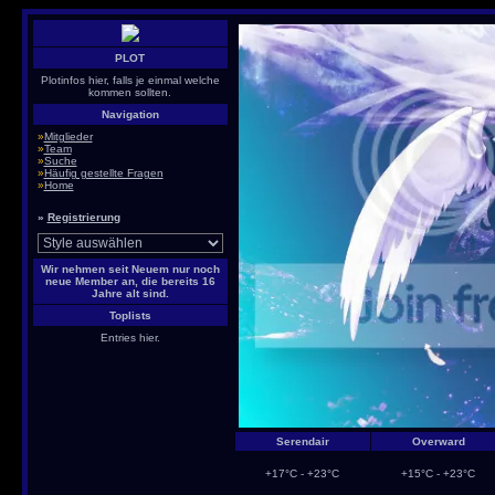
PLOT
Plotinfos hier, falls je einmal welche
kommen sollten.
Navigation
»
Mitglieder
»
Team
»
Suche
»
Häufig gestellte Fragen
»
Home
»
Registrierung
Wir nehmen seit Neuem nur noch
neue Member an, die bereits 16
Jahre alt sind.
Toplists
Entries hier.
Serendair
Overward
+17°C - +23°C
+15°C - +23°C