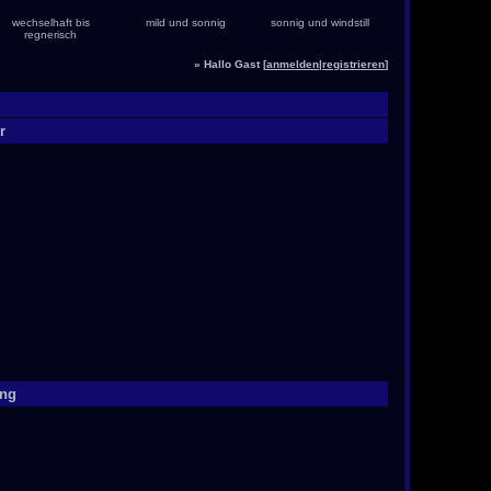
wechselhaft bis
mild und sonnig
sonnig und windstill
regnerisch
» Hallo Gast [
anmelden
|
registrieren
]
r
ung