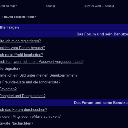
und zu regen
sonnig
leichter wind u. sonnig
e
» Häufig gestellte Fragen
llte Fragen
Das Forum und sein Benutze
te ich mich registrieren?
okies vom Forum benutzt?
ch mein Profil bearbeiten?
ich tun, wenn ich mein Passwort vergessen habe?
die Signatur?
me ich ein Bild unter meinen Benutzernamen?
e Freunde-Liste und die Ignorierliste?
Favoriten?
Rangtitel und Rangzeichen?
Das Forum und seine Benutz
ich das Forum durchsuchen?
nderen Mitgliedern eMails schicken?
private Nachrichten?