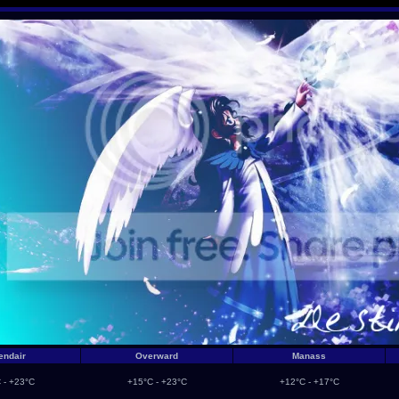
endair
Overward
Manass
 - +23°C
+15°C - +23°C
+12°C - +17°C