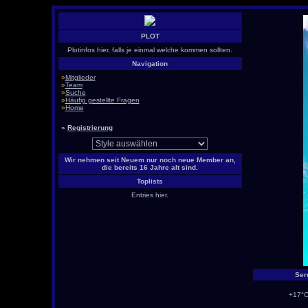
PLOT
Plotinfos hier, falls je einmal welche kommen sollten.
Navigation
»
Mitglieder
»
Team
»
Suche
»
Häufig gestellte Fragen
»
Home
»
Registrierung
Wir nehmen seit Neuem nur noch neue Member an,
die bereits 16 Jahre alt sind.
Toplists
Entries hier.
Ser
+17°C