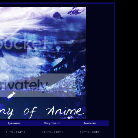
Tyrianne
Gwynweild
Navarre
+10°C - +14°C
+12°C - +16°C
+25°C - +33°C