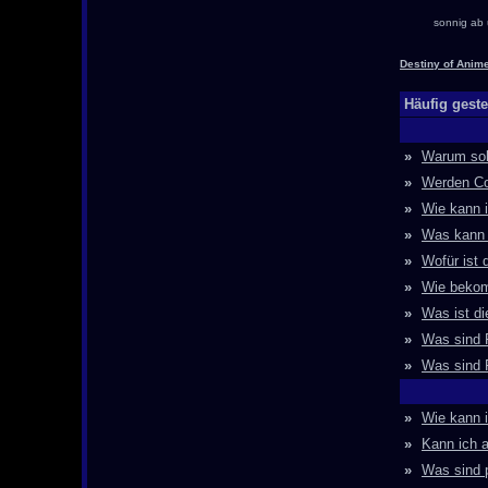
sonnig ab 
Destiny of Anim
Häufig geste
»
Warum soll
»
Werden Co
»
Wie kann i
»
Was kann 
»
Wofür ist 
»
Wie bekom
»
Was ist di
»
Was sind 
»
Was sind 
»
Wie kann 
»
Kann ich a
»
Was sind 