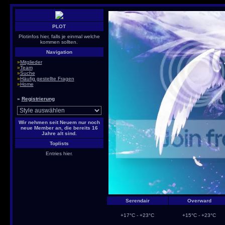
PLOT
Plotinfos hier, falls je einmal welche
kommen sollten.
Navigation
»
Mitglieder
»
Team
»
Suche
»
Häufig gestellte Fragen
»
Home
»
Registrierung
Wir nehmen seit Neuem nur noch
neue Member an, die bereits 16
Jahre alt sind.
Toplists
Entries hier.
Serendair
Overward
+17°C - +23°C
+15°C - +23°C