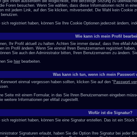
 gibt Ihnen ausserdem die Möglichkeit, Ihre derzeitige Sitzung zu überwache
die Foren besuchen. Wenn Sie wählen, dass diese Informationen nicht in ein
en mit jedem Link, auf den Sie klicken, mitversendet. Die Wahl kein Cookie 
 benutzen.
ich registriert haben, können Sie Ihre Cookie Optionen jederzeit ändern, in
Wie kann ich mein Profil bearbe
hnen, Ihr Profil aktuell zu halten. Achten Sie immer darauf, dass Ihre eMail-Ad
n im Profil ändern. Wenn Sie einmal Ihren Benutzernamen registriert haben, g
nnen Sie auch den Administrator bitten, Ihren Benutzernamen zu ändern. Sie
nnen Sie
hier
bearbeiten.
Was kann ich tun, wenn ich mein Passwort 
 Kennwort einmal vergessen haben sollten, klicken Sie auf den "
Passwort ve
ssen.
e Seite mit einem Formular, in das Sie Ihren Benutzernamen eingeben müsse
 weitere Informationen per eMail zugestellt.
Wofür ist die Signatur?
ich registriert haben, können Sie eine Signatur erstellen. Das ist ein Stück
nistrator Signaturen erlaubt, haben Sie die Option Ihre Signatur bei jeder Be