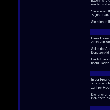
haben, wird 
werden soll o
Sie können I
'Signatur anz
Sie können Ih
Diese kleine
Arten von Ben
Sollte der Ad
Benutzerbild 
Der Administ
hochzuladen.
In der Freun
sehen, welch
zu Ihrer Fre
Die Ignorier-
Benutzers nic