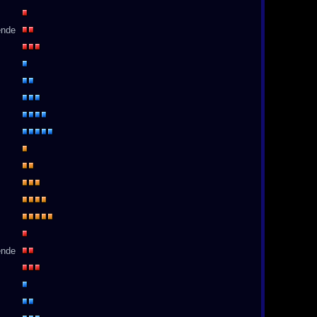
ende
ende