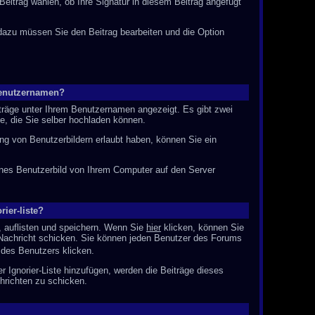
eitrag wählen, ob Ihre Signatur in diesem Beitrag angefügt
 dazu müssen Sie den Beitrag bearbeiten und die Option
Benutzernamen?
iträge unter Ihrem Benutzernamen angezeigt. Es gibt zwei
ie, die Sie selber hochladen können.
ung von Benutzerbildern erlaubt haben, können Sie ein
genes Benutzerbild von Ihrem Computer auf den Server
rier-liste?
, auflisten und speichern. Wenn Sie
hier
klicken, können Sie
 Nachricht schicken. Sie können jeden Benutzer des Forums
 des Benutzers klicken.
r Ignorier-Liste hinzufügen, werden die Beiträge dieses
chrichten zu schicken.