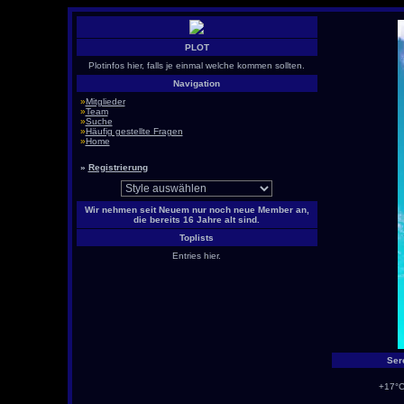
PLOT
Plotinfos hier, falls je einmal welche kommen sollten.
Navigation
»
Mitglieder
»
Team
»
Suche
»
Häufig gestellte Fragen
»
Home
»
Registrierung
Wir nehmen seit Neuem nur noch neue Member an,
die bereits 16 Jahre alt sind.
Toplists
Entries hier.
Ser
+17°C