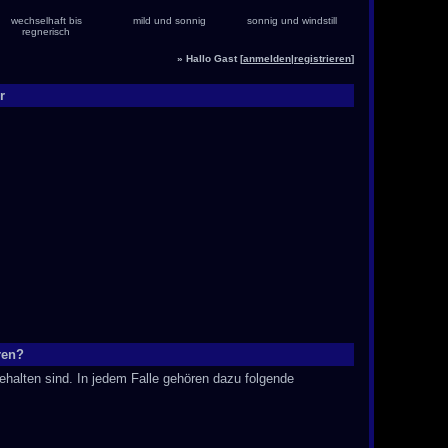
wechselhaft bis
mild und sonnig
sonnig und windstill
regnerisch
» Hallo Gast [
anmelden
|
registrieren
]
r
ren?
ehalten sind. In jedem Falle gehören dazu folgende