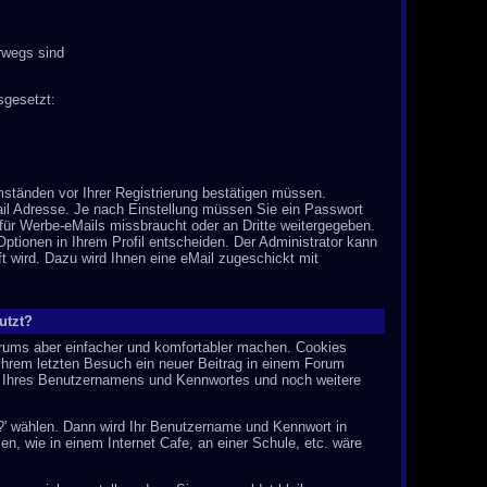
rwegs sind
sgesetzt:
mständen vor Ihrer Registrierung bestätigen müssen.
ail Adresse. Je nach Einstellung müssen Sie ein Passwort
für Werbe-eMails missbraucht oder an Dritte weitergegeben.
ptionen in Ihrem Profil entscheiden. Der Administrator kann
t wird. Dazu wird Ihnen eine eMail zugeschickt mit
utzt?
rums aber einfacher und komfortabler machen. Cookies
 Ihrem letzten Besuch ein neuer Beitrag in einem Forum
e Ihres Benutzernamens und Kennwortes und noch weitere
?' wählen. Dann wird Ihr Benutzername und Kennwort in
n, wie in einem Internet Cafe, an einer Schule, etc. wäre