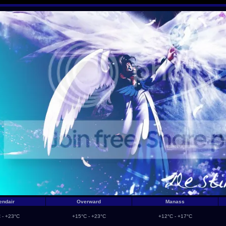
endair
Overward
Manass
 - +23°C
+15°C - +23°C
+12°C - +17°C