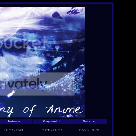
Tyrianne
Gwynweild
Navarre
+10°C - +14°C
+12°C - +16°C
+25°C - +33°C