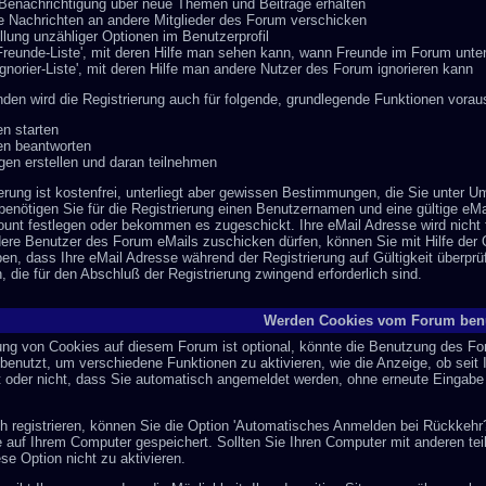
Benachrichtigung über neue Themen und Beiträge erhalten
e Nachrichten an andere Mitglieder des Forum verschicken
llung unzähliger Optionen im Benutzerprofil
Freunde-Liste', mit deren Hilfe man sehen kann, wann Freunde im Forum unte
Ignorier-Liste', mit deren Hilfe man andere Nutzer des Forum ignorieren kann
den wird die Registrierung auch für folgende, grundlegende Funktionen vorau
n starten
n beantworten
en erstellen und daran teilnehmen
erung ist kostenfrei, unterliegt aber gewissen Bestimmungen, die Sie unter U
benötigen Sie für die Registrierung einen Benutzernamen und eine gültige eM
count festlegen oder bekommen es zugeschickt. Ihre eMail Adresse wird nicht 
ere Benutzer des Forum eMails zuschicken dürfen, können Sie mit Hilfe der O
n, dass Ihre eMail Adresse während der Registrierung auf Gültigkeit überprüf
, die für den Abschluß der Registrierung zwingend erforderlich sind.
Werden Cookies vom Forum ben
ng von Cookies auf diesem Forum ist optional, könnte die Benutzung des Fo
benutzt, um verschiedene Funktionen zu aktivieren, wie die Anzeige, ob seit
t oder nicht, dass Sie automatisch angemeldet werden, ohne erneute Eingab
h registrieren, können Sie die Option 'Automatisches Anmelden bei Rückkehr
auf Ihrem Computer gespeichert. Sollten Sie Ihren Computer mit anderen teile
se Option nicht zu aktivieren.