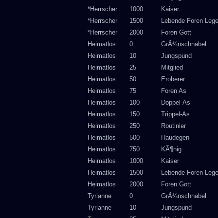
*Herrscher
1000
Kaiser
*Herrscher
1500
Lebende Foren Leg
*Herrscher
2000
Foren Gott
Heimatlos
0
GrÃ¼nschnabel
Heimatlos
10
Jungspund
Heimatlos
25
Mitglied
Heimatlos
50
Eroberer
Heimatlos
75
Foren As
Heimatlos
100
Doppel-As
Heimatlos
150
Trippel-As
Heimatlos
250
Routinier
Heimatlos
500
Haudegen
Heimatlos
750
KÃ¶nig
Heimatlos
1000
Kaiser
Heimatlos
1500
Lebende Foren Leg
Heimatlos
2000
Foren Gott
Tyrianne
0
GrÃ¼nschnabel
Tyrianne
10
Jungspund