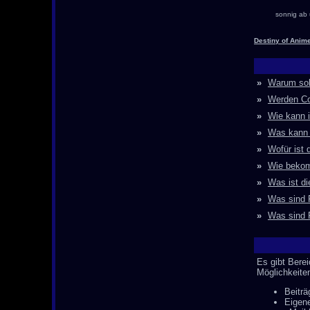
sonnig ab 
Destiny of Anim
»
Warum soll
»
Werden Co
»
Wie kann i
»
Was kann 
»
Wofür ist 
»
Wie bekom
»
Was ist di
»
Was sind 
»
Was sind 
Es gibt Berei
Möglichkeite
Beiträ
Eigene