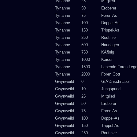
Tyrianne
25
Mitglied
Tyrianne
50
Eroberer
Tyrianne
75
Foren As
Tyrianne
100
Doppel-As
Tyrianne
150
Trippel-As
Tyrianne
250
Routinier
Tyrianne
500
Haudegen
Tyrianne
750
KÃ¶nig
Tyrianne
1000
Kaiser
Tyrianne
1500
Lebende Foren Leg
Tyrianne
2000
Foren Gott
Gwynweild
0
GrÃ¼nschnabel
Gwynweild
10
Jungspund
Gwynweild
25
Mitglied
Gwynweild
50
Eroberer
Gwynweild
75
Foren As
Gwynweild
100
Doppel-As
Gwynweild
150
Trippel-As
Gwynweild
250
Routinier