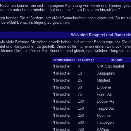
n Favoriten können Sie sich Ihre eigene Auflistung von Foren und Themen ges
avoriten aufnehmen möchten, auf den Link "... zu Favoriten hinzufügen".
ten
können Sie außerdem Ihre eMail-Benachrichtigungen verwalten. So müss
fende eMail-Benachrichtigung zu gewähren.
Was sind Rangtitel und Rangzei
ie viele Beiträge Sie schon erstellt haben und welcher Benutzergruppe Si
tel und Rangzeichen dargestellt. Diese sollen nur einen ersten Eindruck liefe
s kleines Gimmik zählen. Alle Benutzer sind gleich, egal welchen Rang sie ha
Benutzergruppe
ab Beiträge
Rangtitel
*Herrscher
0
GrÃ¼nschnabel
*Herrscher
10
Jungspund
*Herrscher
25
Mitglied
*Herrscher
50
Eroberer
*Herrscher
75
Foren As
*Herrscher
100
Doppel-As
*Herrscher
150
Trippel-As
*Herrscher
250
Routinier
*Herrscher
500
Haudegen
*Herrscher
750
KÃ¶nig