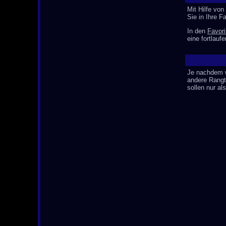
Mit Hilfe vo
Sie in Ihre F
In den
Favori
eine fortlau
Je nachdem w
andere Rangti
sollen nur al