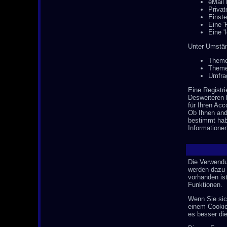
eMail 
Privat
Einste
Eine '
Eine '
Unter Umstän
Theme
Theme
Umfrag
Eine Registri
Desweiteren 
für Ihren Ac
Ob Ihnen and
bestimmt habe
Informationen
Die Verwendu
werden dazu 
vorhanden is
Funktionen.
Wenn Sie sic
einem Cookie 
es besser die