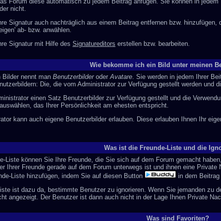
das Forum diese automatisch zu jedem Beitrag anfügen. Sie können in jedem B
der nicht.
hre Signatur auch nachträglich aus einem Beitrag entfernen bzw. hinzufügen,
eigen' ab- bzw. anwählen.
re Signatur mit Hilfe des
Signatureditors
erstellen bzw. bearbeiten.
Wie bekomme ich ein Bild unter meinen 
n Bilder nennt man
Benutzerbilder
oder
Avatare
. Sie werden in jedem Ihrer Be
utzerbildern: Die, die vom Administrator zur Verfügung gestellt werden und d
ministrator einen Satz Benutzerbilder zur Verfügung gestellt und die Verwend
auswählen, das Ihrer Persönlichkeit am ehesten entspricht.
rator kann auch eigene Benutzerbilder erlauben. Diese erlauben Ihnen Ihr ei
Was ist die Freunde-Liste und die Igno
de-Liste können Sie Ihre Freunde, die Sie sich auf dem Forum gemacht haben
er Ihrer Freunde gerade auf dem Forum unterwegs ist und ihnen eine Private
unde-Liste hinzufügen, indem Sie auf diesen Button
in dem Beitrag
Liste ist dazu da, bestimmte Benutzer zu ignorieren. Wenn Sie jemanden zu de
ht angezeigt. Der Benutzer ist dann auch nicht in der Lage Ihnen Private Na
Was sind Favoriten?