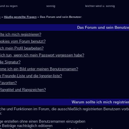
und zu regen
sonnig
leichter wind u. sonnig
e
»
Häufig gestellte Fragen
» Das Forum und sein Benutzer
Das Forum und sein Benutze
te ich mich registrieren?
okies vom Forum benutzt?
ch mein Profil bearbeiten?
ich tun, wenn ich mein Passwort vergessen habe?
die Signatur?
me ich ein Bild unter meinen Benutzernamen?
e Freunde-Liste und die Ignorier-liste?
Favoriten?
Rangtitel und Rangzeichen?
Warum sollte ich mich registrie
che und Funktionen im Forum, die ausschließlich registrierten Benutzern vorb
n:
ge erstellen ohne einen Benutzernamen einzugeben
 Beiträge nachträglich editieren