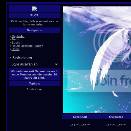
PLOT
Plotinfos hier, falls je einmal welche
kommen sollten.
Navigation
»
Mitglieder
»
Team
»
Suche
»
Häufig gestellte Fragen
»
Home
»
Registrierung
Wir nehmen seit Neuem nur noch
neue Member an, die bereits 16
Jahre alt sind.
Toplists
Entries hier.
Serendair
Overward
+17°C - +23°C
+15°C - +23°C