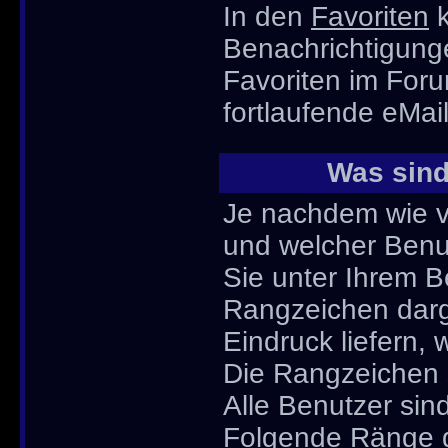
In den
Favoriten
k
Benachrichtigung
Favoriten im For
fortlaufende eMai
Was sind
Je nachdem wie vi
und welcher Ben
Sie unter Ihrem 
Rangzeichen darge
Eindruck liefern, 
Die Rangzeichen s
Alle Benutzer sin
Folgende Ränge gi