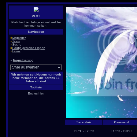
PLOT
Plotinfos hier, falls je einmal welche
kommen sollten.
Navigation
»
Mitglieder
»
Team
»
Suche
»
Häufig gestellte Fragen
»
Home
»
Registrierung
Wir nehmen seit Neuem nur noch
neue Member an, die bereits 16
Jahre alt sind.
Toplists
Entries hier.
Serendair
Overward
+17°C - +23°C
+15°C - +23°C