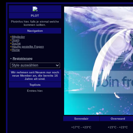
PLOT
Plotinfos hier, falls je einmal welche
kommen sollten.
Navigation
»
Mitglieder
»
Team
»
Suche
»
Häufig gestellte Fragen
»
Home
»
Registrierung
Wir nehmen seit Neuem nur noch
neue Member an, die bereits 16
Jahre alt sind.
Toplists
Entries hier.
Serendair
Overward
+17°C - +23°C
+15°C - +23°C