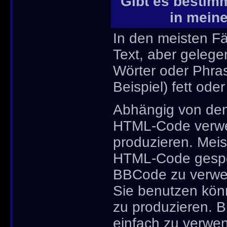
Gibt es bestimm
in mein
In den meisten Fä
Text, aber gelege
Wörter oder Phra
Beispiel) fett ode
Abhängig von den
HTML-Code verwe
produzieren. Meis
HTML-Code gesper
BBCode zu verwen
Sie benutzen könn
zu produzieren. B
einfach zu verwen