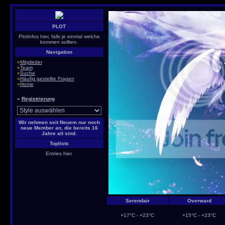
PLOT
Plotinfos hier, falls je einmal welche
kommen sollten.
Navigation
»
Mitglieder
»
Team
»
Suche
»
Häufig gestellte Fragen
»
Home
»
Registrierung
Wir nehmen seit Neuem nur noch
neue Member an, die bereits 16
Jahre alt sind.
Toplists
Entries hier.
Serendair
Overward
+17°C - +23°C
+15°C - +23°C