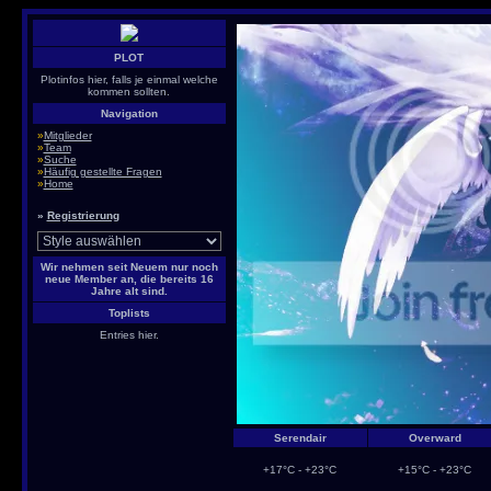
PLOT
Plotinfos hier, falls je einmal welche
kommen sollten.
Navigation
»
Mitglieder
»
Team
»
Suche
»
Häufig gestellte Fragen
»
Home
»
Registrierung
Wir nehmen seit Neuem nur noch
neue Member an, die bereits 16
Jahre alt sind.
Toplists
Entries hier.
Serendair
Overward
+17°C - +23°C
+15°C - +23°C