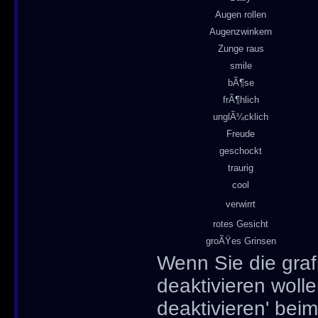
Augen rollen
Augenzwinkern
Zunge raus
smile
bÃ¶se
frÃ¶hlich
unglÃ¼cklich
Freude
geschockt
traurig
cool
verwirrt
rotes Gesicht
groÃŸes Grinsen
Wenn Sie die graf
deaktivieren wolle
deaktivieren' bei