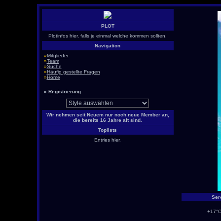
PLOT
Plotinfos hier, falls je einmal welche kommen sollten.
Navigation
»
Mitglieder
»
Team
»
Suche
»
Häufig gestellte Fragen
»
Home
»
Registrierung
Wir nehmen seit Neuem nur noch neue Member an,
die bereits 16 Jahre alt sind.
Toplists
Entries hier.
Ser
+17°C