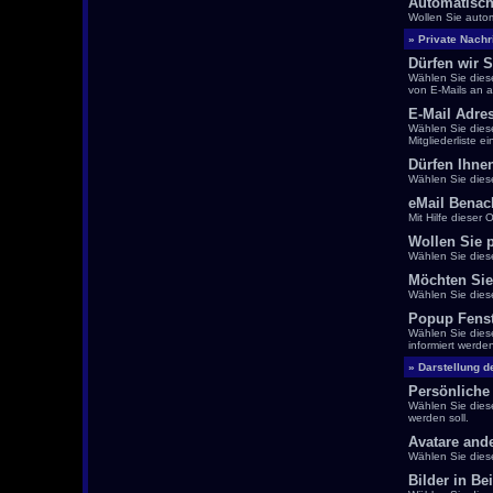
Automatisch
Wollen Sie auto
» Private Nachr
Dürfen wir S
Wählen Sie dies
von E-Mails an a
E-Mail Adre
Wählen Sie diese
Mitgliederliste
Dürfen Ihne
Wählen Sie dies
eMail Benach
Mit Hilfe dieser
Wollen Sie 
Wählen Sie dies
Möchten Sie
Wählen Sie diese
Popup Fenste
Wählen Sie dies
informiert werde
» Darstellung d
Persönliche
Wählen Sie diese
werden soll.
Avatare ande
Wählen Sie diese
Bilder in Be