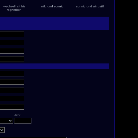
wechselhaft bis
mild und sonnig
sonnig und windstill
regnerisch
Jahr