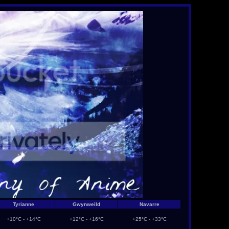
Tyrianne
Gwynweild
Navarre
+10°C - +14°C
+12°C - +16°C
+25°C - +33°C