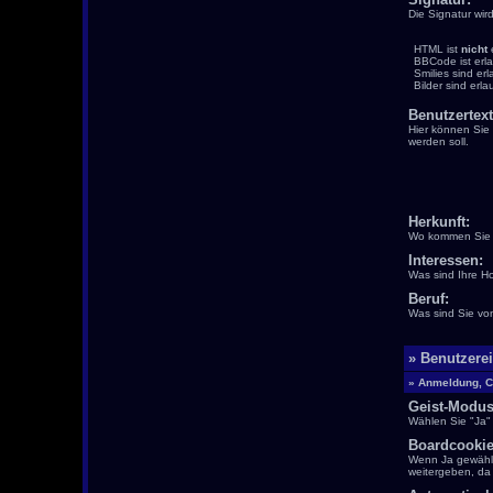
Die Signatur wird
HTML ist
nicht
e
BBCode ist erl
Smilies sind erl
Bilder sind erla
Benutzertext
Hier können Sie 
werden soll.
Herkunft:
Wo kommen Sie 
Interessen:
Was sind Ihre H
Beruf:
Was sind Sie vo
» Benutzere
» Anmeldung, C
Geist-Modus
Wählen Sie "Ja" 
Boardcooki
Wenn Ja gewählt 
weitergeben, da