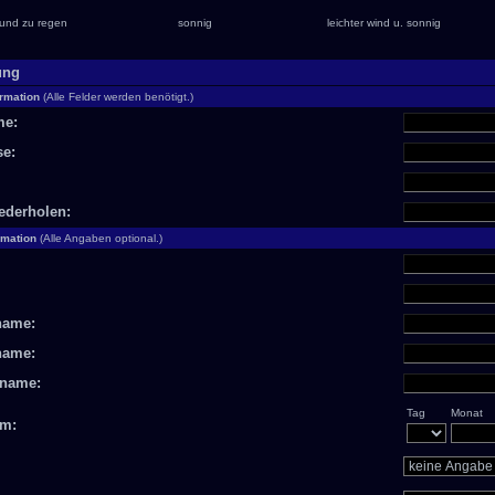
und zu regen
sonnig
leichter wind u. sonnig
ung
ormation
(Alle Felder werden benötigt.)
me:
se:
ederholen:
rmation
(Alle Angaben optional.)
name:
name:
name:
Tag
Monat
um: