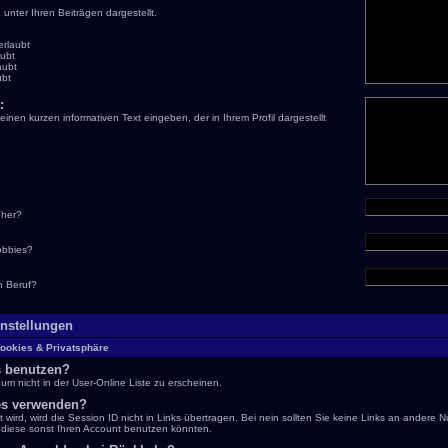
 unter Ihren Beiträgen dargestellt.
rlaubt
aubt
aubt
ubt
:
einen kurzen informativen Text eingeben, der in Ihrem Profil dargestellt
her?
obbies?
n Beruf?
instellungen
ookies & Privatsphäre
 benutzen?
um nicht in der User-Online Liste zu erscheinen.
es verwenden?
wird, wird die Session ID nicht in Links übertragen. Bei nein sollten Sie keine Links an andere N
 diese sonst Ihren Account benutzen könnten.