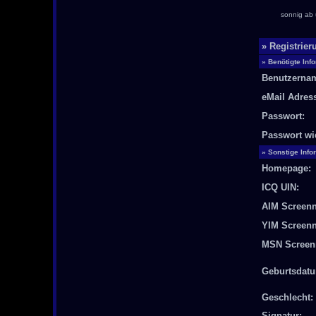
sonnig ab 
» Registrier
» Benötigte Inf
Benutzerna
eMail Adres
Passwort:
Passwort wi
» Sonstige Info
Homepage:
ICQ UIN:
AIM Screen
YIM Screen
MSN Screen
Geburtsdat
Geschlecht:
Signatur: