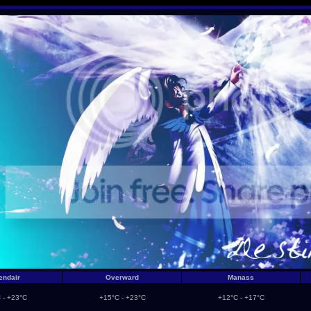
endair
Overward
Manass
 - +23°C
+15°C - +23°C
+12°C - +17°C