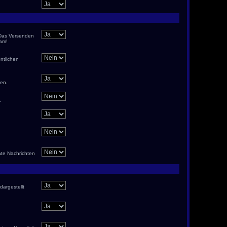
 Das Versenden
pam!
ntlichen
hen.
.
ate Nachrichten
dargestellt