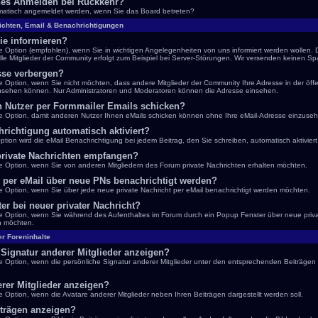
es Anmelden bei Rückkehr?
matisch angemeldet werden, wenn Sie das Board betreten?
ichten, Email & Benachrichtigungen
ie informieren?
e Option (empfohlen), wenn Sie in wichtigen Angelegenheiten von uns informiert werden wollen.
lle Mitglieder der Community erfolgt zum Beispiel bei Server-Störungen. Wir versenden keinen S
sse verbergen?
 Option, wenn Sie nicht möchten, dass andere Mitglieder der Community Ihre Adresse in der öffe
 einsehen können. Nur Administratoren und Moderatoren können die Adresse einsehen.
n Nutzer per Formmailer Emails schicken?
e Option, damit anderen Nutzer Ihnen eMails schicken können ohne Ihre eMail-Adresse einzuse
richtigung automatisch aktiviert?
 Option wird die eMail Benachrichtigung bei jedem Beitrag, den Sie schreiben, automatisch aktiviert
private Nachrichten empfangen?
e Option, wenn Sie von anderen Mitgliedern des Forum private Nachrichten erhalten möchten.
 per eMail über neue PNs benachrichtigt werden?
 Option, wenn Sie über jede neue private Nachricht per eMail benachrichtigt werden möchten.
r bei neuer privater Nachricht?
e Option, wenn Sie während des Aufenthaltes im Forum durch ein Popup Fenster über neue priv
n möchten.
er Foreninhalte
 Signatur anderer Mitglieder anzeigen?
 Option, wenn die persönliche Signatur anderer Mitglieder unter den entsprechenden Beiträgen 
rer Mitglieder anzeigen?
 Option, wenn die Avatare anderer Mitglieder neben Ihren Beiträgen dargestellt werden soll.
iträgen anzeigen?