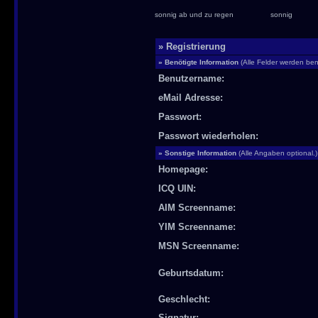
sonnig ab und zu regen
sonnig
» Registrierung
» Benötigte Information
(Alle Felder werden benö
Benutzername:
eMail Adresse:
Passwort:
Passwort wiederholen:
» Sonstige Information
(Alle Angaben optional.)
Homepage:
ICQ UIN:
AIM Screenname:
YIM Screenname:
MSN Screenname:
Geburtsdatum:
Geschlecht:
Signatur: