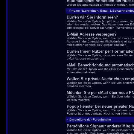
Automatisches Anmelden bei Rückk
Wollen Sie automatisch angemeldet werden, we
» Private Nachrichten, Email & Benachrichti
Dürfen wir Sie informieren?
Wählen Sie diese Option (empfohlen), wenn Sie 
informiert werden wollen. Das Versenden von E-Ma
zum Beispiel bei Server-Störungen. Wir versen
E-Mail Adresse verbergen?
Wählen Sie diese Option, wenn Sie nicht möchte
Adresse in der öffentlichen Mitgliederliste eins
Moderatoren können die Adresse einsehen.
Dürfen Ihnen Nutzer per Formmaile
Wählen Sie diese Option, damit anderen Nutzer
eMail-Adresse einzusehen.
eMail Benachrichtigung automatisch 
Mit Hilfe dieser Option wird die eMail Benachrich
automatisch aktiviert.
Wollen Sie private Nachrichten em
Wählen Sie diese Option, wenn Sie von anderen 
erhalten möchten.
Möchten Sie per eMail über neue PN
Wählen Sie diese Option, wenn Sie über jede neu
werden möchten.
Popup Fenster bei neuer privater Na
Wählen Sie diese Option, wenn Sie während des
Fenster über neue private Nachrichten informier
» Darstellung der Foreninhalte
Persönliche Signatur anderer Mitgl
Wählen Sie diese Option, wenn die persönliche S
entsprechenden Beiträgen dargestellt werden sol