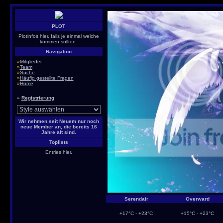
PLOT
Plotinfos hier, falls je einmal welche
kommen sollten.
Navigation
»
Mitglieder
»
Team
»
Suche
»
Häufig gestellte Fragen
»
Home
»
Registrierung
Wir nehmen seit Neuem nur noch
neue Member an, die bereits 16
Jahre alt sind.
Toplists
Entries hier.
Serendair
Overward
+17°C - +23°C
+15°C - +23°C