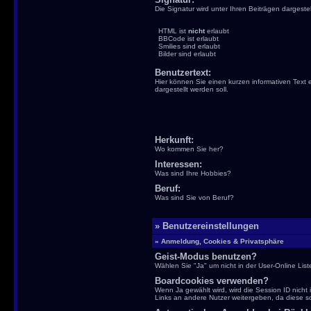
Die Signatur wird unter Ihren Beiträgen dargestell
HTML ist
nicht
erlaubt
BBCode ist erlaubt
Smilies sind erlaubt
Bilder sind erlaubt
Benutzertext:
Hier können Sie einen kurzen informativen Text e
dargestellt werden soll.
Herkunft:
Wo kommen Sie her?
Interessen:
Was sind Ihre Hobbies?
Beruf:
Was sind Sie von Beruf?
» Benutzereinstellungen
» Anmeldung, Cookies & Privatsphäre
Geist-Modus benutzen?
Wählen Sie "Ja" um nicht in der User-Online List
Boardcookies verwenden?
Wenn Ja gewählt wird, wird die Session ID nicht i
Links an andere Nutzer weitergeben, da diese s