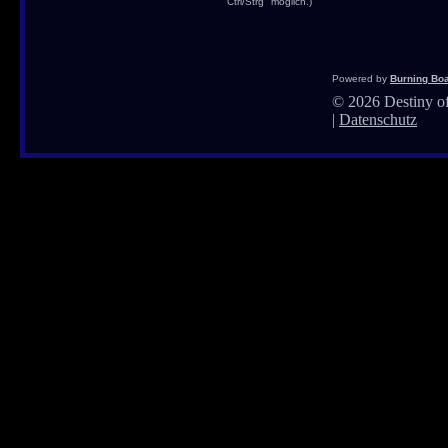
"Ctrl/Strg" möglich.)
Powered by
Burning Boa
©
2026 Destiny of
|
Datenschutz