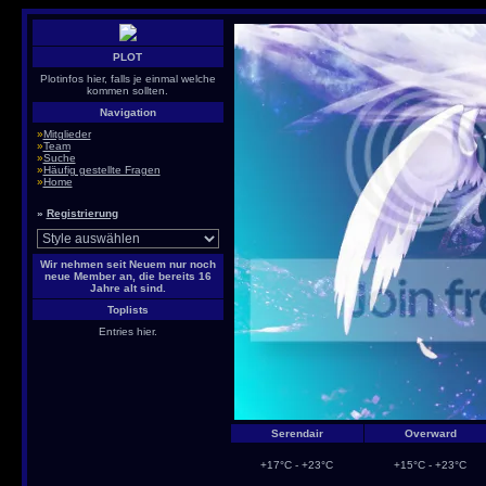
PLOT
Plotinfos hier, falls je einmal welche
kommen sollten.
Navigation
»
Mitglieder
»
Team
»
Suche
»
Häufig gestellte Fragen
»
Home
»
Registrierung
Wir nehmen seit Neuem nur noch
neue Member an, die bereits 16
Jahre alt sind.
Toplists
Entries hier.
Serendair
Overward
+17°C - +23°C
+15°C - +23°C