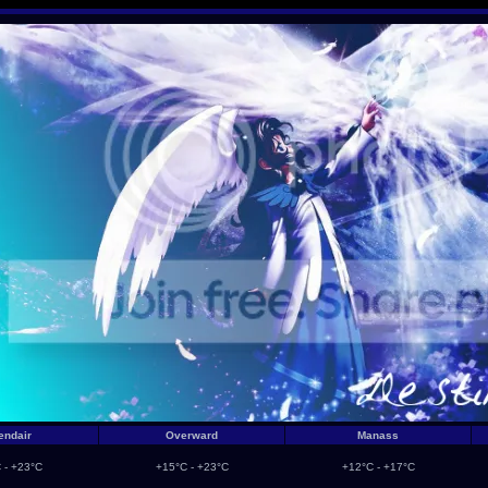
endair
Overward
Manass
 - +23°C
+15°C - +23°C
+12°C - +17°C