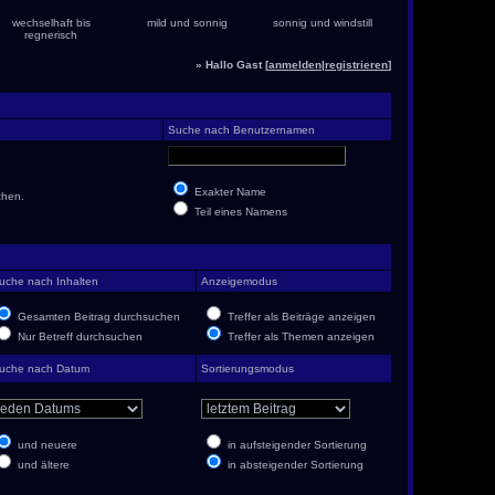
wechselhaft bis
mild und sonnig
sonnig und windstill
regnerisch
» Hallo Gast [
anmelden
|
registrieren
]
Suche nach Benutzernamen
Exakter Name
chen.
Teil eines Namens
uche nach Inhalten
Anzeigemodus
Gesamten Beitrag durchsuchen
Treffer als Beiträge anzeigen
Nur Betreff durchsuchen
Treffer als Themen anzeigen
uche nach Datum
Sortierungsmodus
und neuere
in aufsteigender Sortierung
und ältere
in absteigender Sortierung