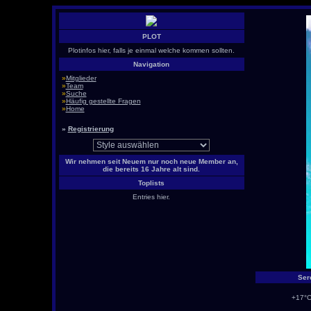
PLOT
Plotinfos hier, falls je einmal welche kommen sollten.
Navigation
»
Mitglieder
»
Team
»
Suche
»
Häufig gestellte Fragen
»
Home
»
Registrierung
Wir nehmen seit Neuem nur noch neue Member an,
die bereits 16 Jahre alt sind.
Toplists
Entries hier.
Ser
+17°C