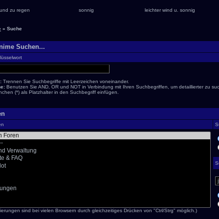
und zu regen
sonnig
leichter wind u. sonnig
e
» Suche
Anime Suchen...
üsselwort
:
Trennen Sie Suchbegriffe mit Leerzeichen voneinander.
e:
Benutzen Sie AND, OR und NOT in Verbindung mit Ihren Suchbegriffen, um detaillierter zu su
chen (*) als Platzhalter in den Suchbegriff einfügen.
en
en
S
S
erungen sind bei vielen Browsern durch gleichzeitiges Drücken von "Ctrl/Strg" möglich.)