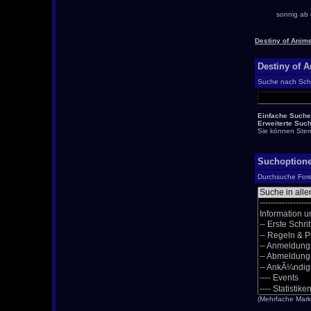
sonnig ab 
Destiny of Anim
Destiny of 
Suche nach Schl
Einfache Suche
Erweiterte Such
Sie können Stern
Suchoption
Durchsuche For
(Mehrfache Marki