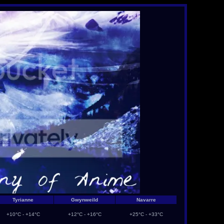
Tyrianne
Gwynweild
Navarre
+10°C - +14°C
+12°C - +16°C
+25°C - +33°C